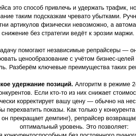
йса это способ привлечь и удержать трафик, н
ание таким подсказкам чревато убытками. Руч
тни артикулов физически невозможно, а автом
снижение без стратегии ведёт к эрозии маржи.
задачу помогают независимые репрайсеры — о
овать ценообразование с учётом бизнес‑целе
ль. Разберём ключевые преимущества таких ре
кое удержание позиций.
Алгоритм в режиме 2
онкурентов. Если кто‑то из них снижает стоимос
чески корректирует вашу цену — обычно на нес
бы перехватить показы. Как только у конкурента
и он прекращает демпинг), репрайсер возвращае
оптимальный уровень. Это позволяет:
я конкурентоспособным без постоянного ручног