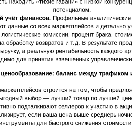
ть находить «тихие гавани» с низкой конкурен
потенциалом.
й учёт финансов.
Профильные аналитические
ют данные со всех маркетплейсов и детально 
 логистические комиссии, процент брака, стоим
а обработку возвратов и т. д. В результате про
выручку, а реальную рентабельность каждого ар
одимо для принятия взвешенных управленчески
е ценообразование: баланс между трафиком 
маркетплейсов строится на том, чтобы предло
ыгодный выбор — лучший товар по лучшей цене
тивно подталкивают селлеров к участию в акци
ализирует, если ваша цена выше среднерыночно
инструменты для быстрого снижения стоимости