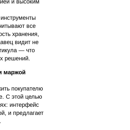
цией и высоким
 инструменты
учитывают все
ость хранения,
давец видит не
тикула — что
х решений.
и маржой
жить покупателю
. С этой целью
ях: интерфейс
й, и предлагает
.