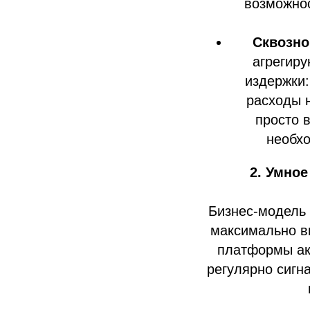
возможнос
Сквозно
агрегиру
издержки:
расходы н
просто 
необх
2. Умно
Бизнес‑модель 
максимально в
платформы ак
регулярно сигн