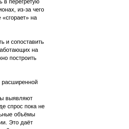
ь в перегретую
онах, из‑за чего
 «сгорает» на
ь и сопоставить
работающих на
жно построить
и расширенной
ы выявляют
де спрос пока не
льные объёмы
ии. Это даёт