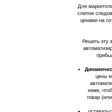
Для маркетпле
слепое следов
ценами на со
Решить эту 
автоматизир
прибы
Динамичес
цены к
автомати
ниже, что
товар (ил
оставатьс