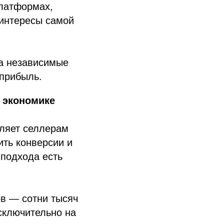
платформах,
 интересы самой
на независимые
 прибыль.
й экономике
вляет селлерам
ть конверсии и
 подхода есть
ов — сотни тысяч
сключительно на