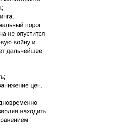
а;
инга.
мальный порог
на не опустится
овую войну и
ует дальнейшее
ь;
занижение цен.
одновременно
зволяя находить
хранением