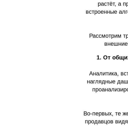
растёт, а 
встроенные алг
Рассмотрим тр
внешние 
1. От общи
Аналитика, вс
наглядные даш
проанализиро
Во‑первых, те ж
продавцов видя