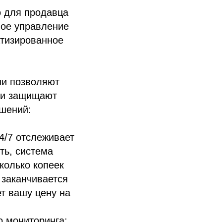
о для продавца
ное управление
атизированное
ни позволяют
й и защищают
шений:
4/7 отслеживает
ть, система
колько копеек
 заканчивается
т вашу цену на
о мониторинга;